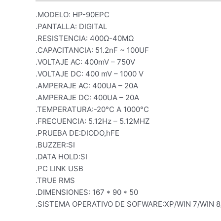
.MODELO: HP-90EPC
.PANTALLA: DIGITAL
.RESISTENCIA: 400Ω-40MΩ
.CAPACITANCIA: 51.2nF ~ 100UF
.VOLTAJE AC: 400mV – 750V
.VOLTAJE DC: 400 mV – 1000 V
.AMPERAJE AC: 400UA – 20A
.AMPERAJE DC: 400UA – 20A
.TEMPERATURA:-20°C A 1000°C
.FRECUENCIA: 5.12Hz – 5.12MHZ
.PRUEBA DE:DIODO,hFE
.BUZZER:SI
.DATA HOLD:SI
.PC LINK USB
.TRUE RMS
.DIMENSIONES: 167 * 90 * 50
.SISTEMA OPERATIVO DE SOFWARE:XP/WIN 7/WIN 8