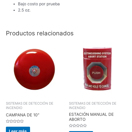
Bajo costo por prueba
2.5 oz.
Productos relacionados
SISTEMAS DE DETECCIÓN DE
SISTEMAS DE DETECCIÓN DE
INCENDIO
INCENDIO
ESTACIÓN MANUAL DE
CAMPANA DE 10″
ABORTO
Valorado
en
Leer más
Valorado