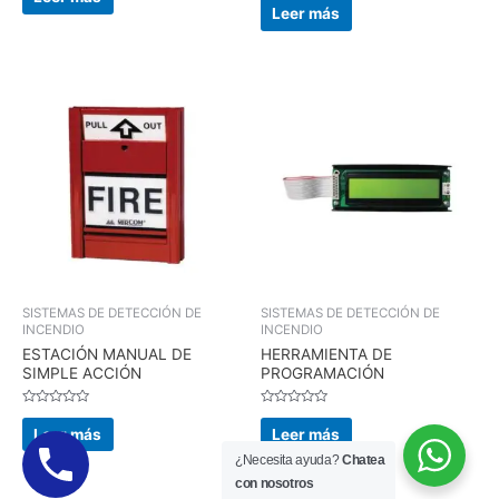
0
en
Leer más
de
0
5
de
5
SISTEMAS DE DETECCIÓN DE
SISTEMAS DE DETECCIÓN DE
INCENDIO
INCENDIO
ESTACIÓN MANUAL DE
HERRAMIENTA DE
SIMPLE ACCIÓN
PROGRAMACIÓN
Valorado
Valorado
en
en
Leer más
Leer más
0
0
de
de
¿Necesita ayuda?
Chatea
5
5
con nosotros