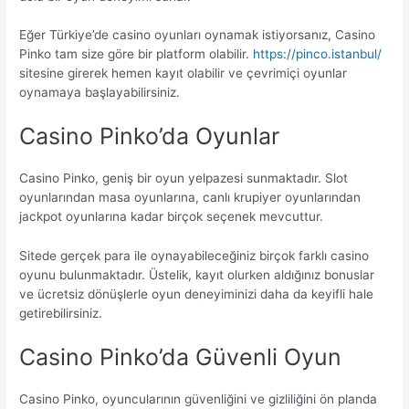
Eğer Türkiye’de casino oyunları oynamak istiyorsanız, Casino
Pinko tam size göre bir platform olabilir.
https://pinco.istanbul/
sitesine girerek hemen kayıt olabilir ve çevrimiçi oyunlar
oynamaya başlayabilirsiniz.
Casino Pinko’da Oyunlar
Casino Pinko, geniş bir oyun yelpazesi sunmaktadır. Slot
oyunlarından masa oyunlarına, canlı krupiyer oyunlarından
jackpot oyunlarına kadar birçok seçenek mevcuttur.
Sitede gerçek para ile oynayabileceğiniz birçok farklı casino
oyunu bulunmaktadır. Üstelik, kayıt olurken aldığınız bonuslar
ve ücretsiz dönüşlerle oyun deneyiminizi daha da keyifli hale
getirebilirsiniz.
Casino Pinko’da Güvenli Oyun
Casino Pinko, oyuncularının güvenliğini ve gizliliğini ön planda