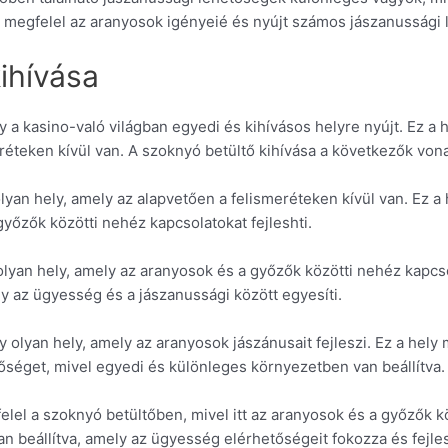
y megfelel az aranyosok igényeié és nyújt számos jászanussági 
ihívása
y a kasino-való világban egyedi és kihívásos helyre nyújt. Ez a
eréteken kívül van. A szoknyó betültő kihívása a következők von
olyan hely, amely az alapvetően a felismeréteken kívül van. Ez 
győzők közötti nehéz kapcsolatokat fejleshti.
olyan hely, amely az aranyosok és a győzők közötti nehéz kapcsol
y az ügyesség és a jászanussági között egyesíti.
y olyan hely, amely az aranyosok jászánusait fejleszi. Ez a hel
őséget, mivel egyedi és különleges környezetben van beállítva.
elel a szoknyó betültőben, mivel itt az aranyosok és a győzők 
n beállítva, amely az ügyesség elérhetőségeit fokozza és fejles