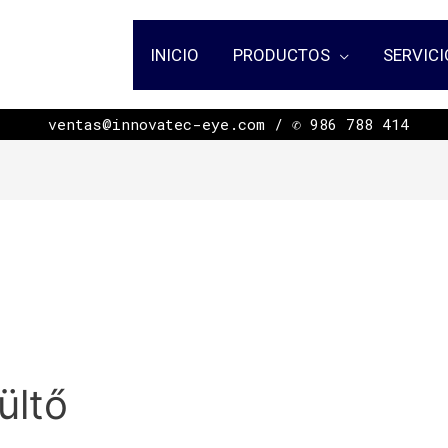
INICIO
PRODUCTOS
SERVICI
ㅤㅤㅤㅤㅤㅤㅤㅤㅤㅤㅤㅤㅤㅤㅤㅤㅤㅤㅤㅤㅤㅤㅤㅤㅤㅤㅤㅤㅤㅤㅤㅤㅤㅤㅤㅤㅤㅤㅤ ventas@innovatec-eye.com / ✆ 986 788 414
ültő