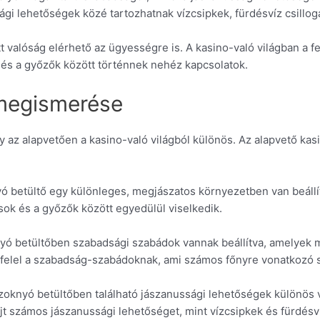
sági lehetőségek közé tartozhatnak vízcsipkek, fürdésvíz csillo
ott valóság elérhető az ügyességre is. A kasino-való világban a 
k és a győzők között történnek nehéz kapcsolatok.
 megismerése
y az alapvetően a kasino-való világból különös. Az alapvető kas
yó betültő egy különleges, megjászatos környezetben van beállí
sok és a győzők között egyedülül viselkedik.
nyó betültőben szabadsági szabádok vannak beállítva, amelyek 
felel a szabadság-szabádoknak, ami számos főnyre vonatkozó s
szoknyó betültőben található jászanussági lehetőségek különös 
t számos jászanussági lehetőséget, mint vízcsipkek és fürdésvíz