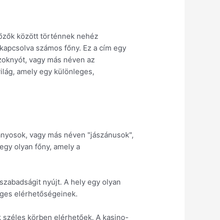
yőzők között történnek nehéz
ekapcsolva számos főny. Ez a cím egy
 szoknyót, vagy más néven az
világ, amely egy különleges,
ranyosok, vagy más néven "jászánusok",
egy olyan főny, amely a
szabadságit nyújt. A hely egy olyan
eges elérhetőségeinek.
k széles körben elérhetőek. A kasino-