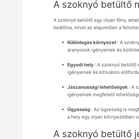
A szoknyó betültő
A szoknyó betültő egy olyan főny, amel
beállítva, mivel az alapvetően a felis
Különleges környezet
: A szokn
aranyosok igényeinek és különl
Egyedi hely
: A szoknyó betültő 
igényeinek és kihívásos előfordu
Jászanussági lehetőségek
: A 
igényeinek megfelelő lehetősége
Ügyesség
: Az ügyesség is megf
a hely egy olyan környezetben va
A szoknyó betültő j