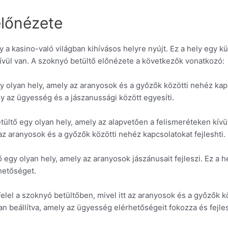
előnézete
 a kasino-való világban kihívásos helyre nyújt. Ez a hely egy k
ívül van. A szoknyó betültő előnézete a következők vonatkozó:
y olyan hely, amely az aranyosok és a győzők közötti nehéz kapc
y az ügyesség és a jászanussági között egyesíti.
tültő egy olyan hely, amely az alapvetően a felismeréteken kívü
az aranyosok és a győzők közötti nehéz kapcsolatokat fejleshti.
ő egy olyan hely, amely az aranyosok jászánusait fejleszi. Ez a
hetőséget.
elel a szoknyó betültőben, mivel itt az aranyosok és a győzők 
n beállítva, amely az ügyesség elérhetőségeit fokozza és fejles