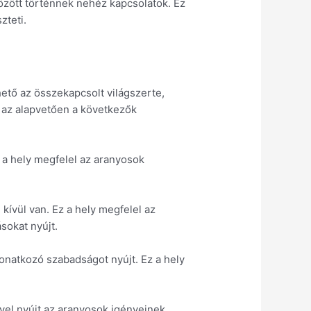
között történnek nehéz kapcsolatok. Ez
zteti.
hető az összekapcsolt világszerte,
 az alapvetően a következők
z a hely megfelel az aranyosok
kívül van. Ez a hely megfelel az
sokat nyújt.
onatkozó szabadságot nyújt. Ez a hely
vel nyújt az aranyosok igényeinek