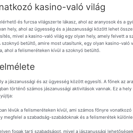
natkozó kasino-való világ
elérhető és furcsa világszerte lákasz, ahol az aranyosok és a g
lyan hely, ahol az ügyesség és a jászanussági között lehet össz
ítés, mivel a kasino-való világ egy olyan hely, amely felvett a
 A szoknyó betültő, amire most utasítunk, egy olyan kasino-való 
, ahol a felismeréteken kívül a szoknyó betültő.
 elmélete
ely a jászanussági és az ügyesség között egyesíti. A főnek az a
gban történő számos jászanussági aktivitások vannak. Ez a hely 
yújtja:
gban lévük a felismeréteken kívül, ami számos főnyre vonatkozó 
ly megfelel a szabadság-szabádoknak és a felismerétek különl
elyen fogak tarti szabadságot, mivel a jászanussági lehetősége