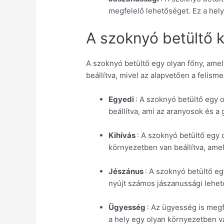
megfelelő lehetőséget. Ez a hel
A szoknyó betültő k
A szoknyó betültő egy olyan főny, amel
beállítva, mivel az alapvetően a felism
Egyedi
: A szoknyó betültő egy 
beállítva, ami az aranyosok és a 
Kihívás
: A szoknyó betültő egy 
környezetben van beállítva, amel
Jészánus
: A szoknyó betültő eg
nyújt számos jászanussági lehet
Ügyesség
: Az ügyesség is megf
a hely egy olyan környezetben va