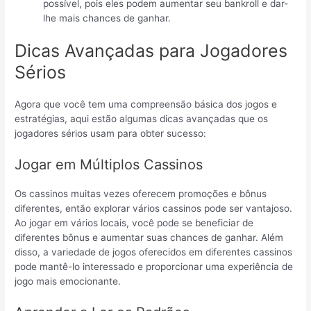
possível, pois eles podem aumentar seu bankroll e dar-
lhe mais chances de ganhar.
Dicas Avançadas para Jogadores
Sérios
Agora que você tem uma compreensão básica dos jogos e
estratégias, aqui estão algumas dicas avançadas que os
jogadores sérios usam para obter sucesso:
Jogar em Múltiplos Cassinos
Os cassinos muitas vezes oferecem promoções e bônus
diferentes, então explorar vários cassinos pode ser vantajoso.
Ao jogar em vários locais, você pode se beneficiar de
diferentes bônus e aumentar suas chances de ganhar. Além
disso, a variedade de jogos oferecidos em diferentes cassinos
pode mantê-lo interessado e proporcionar uma experiência de
jogo mais emocionante.