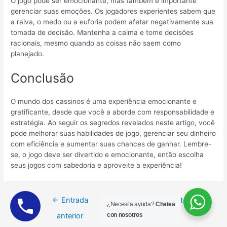
O jogo pode ser emocionante, mas também é importante
gerenciar suas emoções. Os jogadores experientes sabem que
a raiva, o medo ou a euforia podem afetar negativamente sua
tomada de decisão. Mantenha a calma e tome decisões
racionais, mesmo quando as coisas não saem como
planejado.
Conclusão
O mundo dos cassinos é uma experiência emocionante e
gratificante, desde que você a aborde com responsabilidade e
estratégia. Ao seguir os segredos revelados neste artigo, você
pode melhorar suas habilidades de jogo, gerenciar seu dinheiro
com eficiência e aumentar suas chances de ganhar. Lembre-
se, o jogo deve ser divertido e emocionante, então escolha
seus jogos com sabedoria e aproveite a experiência!
Navegación
←
Entrada
Entrada siguiente
¿Necesita ayuda?
Chatea
de
anterior
→
con nosotros
entradas