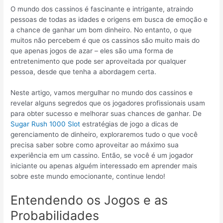
O mundo dos cassinos é fascinante e intrigante, atraindo
pessoas de todas as idades e origens em busca de emoção e
a chance de ganhar um bom dinheiro. No entanto, o que
muitos não percebem é que os cassinos são muito mais do
que apenas jogos de azar – eles são uma forma de
entretenimento que pode ser aproveitada por qualquer
pessoa, desde que tenha a abordagem certa.
Neste artigo, vamos mergulhar no mundo dos cassinos e
revelar alguns segredos que os jogadores profissionais usam
para obter sucesso e melhorar suas chances de ganhar. De
Sugar Rush 1000 Slot
estratégias de jogo a dicas de
gerenciamento de dinheiro, exploraremos tudo o que você
precisa saber sobre como aproveitar ao máximo sua
experiência em um cassino. Então, se você é um jogador
iniciante ou apenas alguém interessado em aprender mais
sobre este mundo emocionante, continue lendo!
Entendendo os Jogos e as
Probabilidades