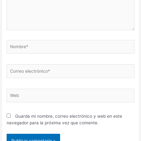
Nombre*
Correo
electrónico*
Web
Guarda mi nombre, correo electrónico y web en este
navegador para la próxima vez que comente.