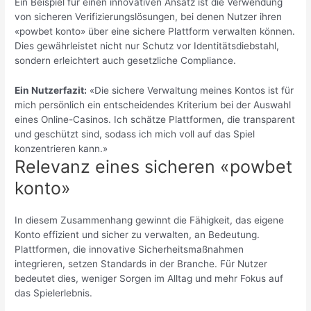
Ein Beispiel für einen innovativen Ansatz ist die Verwendung
von sicheren Verifizierungslösungen, bei denen Nutzer ihren
«powbet konto» über eine sichere Plattform verwalten können.
Dies gewährleistet nicht nur Schutz vor Identitätsdiebstahl,
sondern erleichtert auch gesetzliche Compliance.
Ein Nutzerfazit:
«Die sichere Verwaltung meines Kontos ist für
mich persönlich ein entscheidendes Kriterium bei der Auswahl
eines Online-Casinos. Ich schätze Plattformen, die transparent
und geschützt sind, sodass ich mich voll auf das Spiel
konzentrieren kann.»
Relevanz eines sicheren «powbet
konto»
In diesem Zusammenhang gewinnt die Fähigkeit, das eigene
Konto effizient und sicher zu verwalten, an Bedeutung.
Plattformen, die innovative Sicherheitsmaßnahmen
integrieren, setzen Standards in der Branche. Für Nutzer
bedeutet dies, weniger Sorgen im Alltag und mehr Fokus auf
das Spielerlebnis.