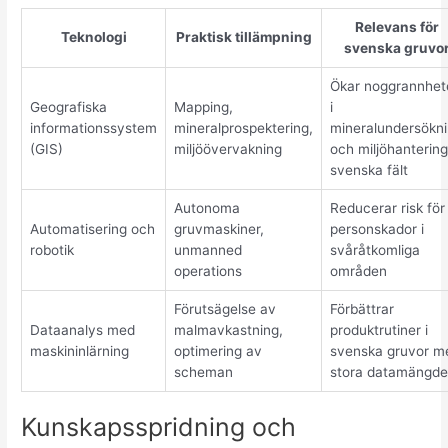
Relevans för
Teknologi
Praktisk tillämpning
svenska gruvo
Ökar noggrannhet
Geografiska
Mapping,
i
informationssystem
mineralprospektering,
mineralundersökn
(GIS)
miljöövervakning
och miljöhantering
svenska fält
Autonoma
Reducerar risk för
Automatisering och
gruvmaskiner,
personskador i
robotik
unmanned
svåråtkomliga
operations
områden
Förutsägelse av
Förbättrar
Dataanalys med
malmavkastning,
produktrutiner i
maskininlärning
optimering av
svenska gruvor m
scheman
stora datamängde
Kunskapsspridning och