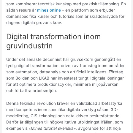
som kombinerar teoretisk kunskap med praktisk tillämpning. En
sådan resurs är
mines online
– en plattform som erbjuder
domänspecifika kurser och tutorials som är skräddarsydda för
dagens digitala gruvans krav.
Digital transformation inom
gruvindustrin
Under det senaste decenniet har gruvsektorn genomgått en
tydlig digital transformation, driven av framsteg inom områden
som automation, dataanalys och artificiell intelligens. Företag
som Boliden och LKAB har investerat tungt i digitala lösningar
för att optimera produktionscykler, minimera miljöpåverkan
och förbättra arbetsmiljön.
Denna tekniska revolution kräver en välutbildad arbetsstyrka
med kompetens inom specifika digitala verktyg såsom 3D-
modellering, GIS-teknologi och data-driven beslutsfattande.
Därför är tillgången till högkvalitativa utbildningstillfällen, som
exempelvis
«Mines tutorial svenska»
, avgörande för att höja