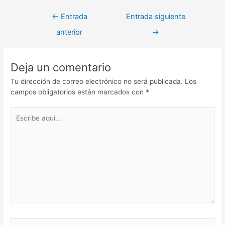
Navegación
←
Entrada
Entrada siguiente
de
anterior
→
entradas
Deja un comentario
Tu dirección de correo electrónico no será publicada.
Los
campos obligatorios están marcados con
*
Escribe
aquí...
Nombre*