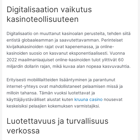
Digitalisaation vaikutus
kasinoteollisuuteen
Digitalisaatio on muuttanut kasinoalan perusteita, tehden siitä
entistä globaaleamman ja saavutettavamman. Perinteiset
kivijalkakasinoiden rajat ovat kapenemassa, ja online-
kasinoiden suosio on kasvanut eksponentiaalisesti. Vuonna
2022 maailmanlaajuiset online-kasinoiden tulot ylittivät 60
miljardin dollarin rajan, mikä kuvaa alan nopeaa kasvuvauhtia.
Erityisesti mobiililaitteiden lisääntyminen ja parantunut
internet-yhteys ovat mahdollistaneet pelaamisen missä ja
milloin tahansa. Tämän vuoksi luotettavat ja
käyttäjäystävälliset alustat kuten
kruuna casino
nousevat
keskeisiksi pelaajien kokemuksen varmistajiksi.
Luotettavuus ja turvallisuus
verkossa