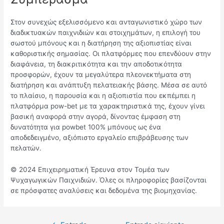
Στον συνεχώς εξελισσόμενο και ανταγωνιστικό χώρο των
διαδικτυακών παιχνιδιών και στοιχημάτων, η επιλογή του
σωστού μπόνους και η διατήρηση της αξιοπιστίας είναι
καθοριστικής σημασίας. Οι πλατφόρμες που επενδύουν στην
διαφάνεια, τη διακριτικότητα και την αποδοτικότητα
προσφορών, έχουν τα μεγαλύτερα πλεονεκτήματα στη
διατήρηση και ανάπτυξη πελατειακής βάσης. Μέσα σε αυτό
το πλαίσιο, η παρουσία και η αξιοπιστία που εκπέμπει η
πλατφόρμα pow-bet με τα χαρακτηριστικά της, έχουν γίνει
βασική αναφορά στην αγορά, δίνοντας έμφαση στη
δυνατότητα για powbet 100% μπόνους ως ένα
αποδεδειγμένο, αξιόπιστο εργαλείο επιβράβευσης των
πελατών.
© 2024 Επιχειρηματική Έρευνα στον Τομέα των
Ψυχαγωγικών Παιχνιδιών. Όλες οι πληροφορίες βασίζονται
σε πρόσφατες αναλύσεις και δεδομένα της βιομηχανίας.
Navegación