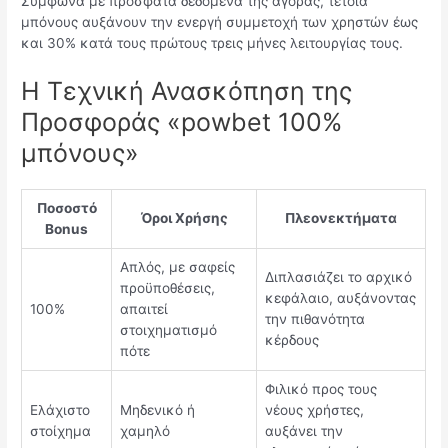
Σύμφωνα με πρόσφατα δεδομένα της αγοράς, τέτοια
μπόνους αυξάνουν την ενεργή συμμετοχή των χρηστών έως
και 30% κατά τους πρώτους τρεις μήνες λειτουργίας τους.
Η Τεχνική Ανασκόπηση της
Προσφοράς «powbet 100%
μπόνους»
Ποσοστό
Όροι Χρήσης
Πλεονεκτήματα
Bonus
Απλός, με σαφείς
Διπλασιάζει το αρχικό
προϋποθέσεις,
κεφάλαιο, αυξάνοντας
100%
απαιτεί
την πιθανότητα
στοιχηματισμό
κέρδους
πότε
Φιλικό προς τους
Ελάχιστο
Μηδενικό ή
νέους χρήστες,
στοίχημα
χαμηλό
αυξάνει την