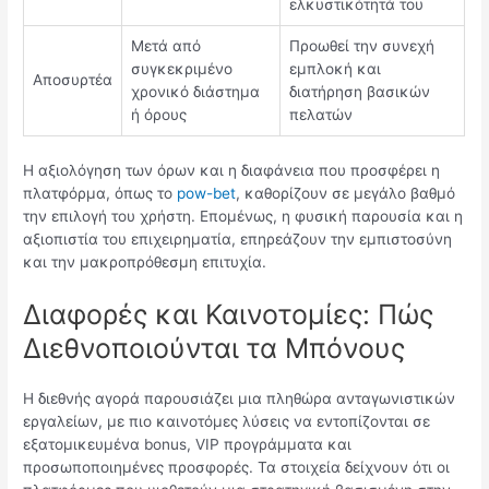
ελκυστικότητά του
Μετά από
Προωθεί την συνεχή
συγκεκριμένο
εμπλοκή και
Αποσυρτέα
χρονικό διάστημα
διατήρηση βασικών
ή όρους
πελατών
Η αξιολόγηση των όρων και η διαφάνεια που προσφέρει η
πλατφόρμα, όπως το
pow-bet
, καθορίζουν σε μεγάλο βαθμό
την επιλογή του χρήστη. Επομένως, η φυσική παρουσία και η
αξιοπιστία του επιχειρηματία, επηρεάζουν την εμπιστοσύνη
και την μακροπρόθεσμη επιτυχία.
Διαφορές και Καινοτομίες: Πώς
Διεθνοποιούνται τα Μπόνους
Η διεθνής αγορά παρουσιάζει μια πληθώρα ανταγωνιστικών
εργαλείων, με πιο καινοτόμες λύσεις να εντοπίζονται σε
εξατομικευμένα bonus, VIP προγράμματα και
προσωποποιημένες προσφορές. Τα στοιχεία δείχνουν ότι οι