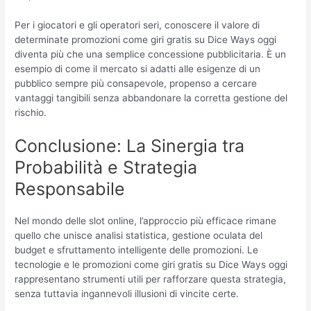
Per i giocatori e gli operatori seri, conoscere il valore di
determinate promozioni come giri gratis su Dice Ways oggi
diventa più che una semplice concessione pubblicitaria. È un
esempio di come il mercato si adatti alle esigenze di un
pubblico sempre più consapevole, propenso a cercare
vantaggi tangibili senza abbandonare la corretta gestione del
rischio.
Conclusione: La Sinergia tra
Probabilità e Strategia
Responsabile
Nel mondo delle slot online, l’approccio più efficace rimane
quello che unisce analisi statistica, gestione oculata del
budget e sfruttamento intelligente delle promozioni. Le
tecnologie e le promozioni come giri gratis su Dice Ways oggi
rappresentano strumenti utili per rafforzare questa strategia,
senza tuttavia ingannevoli illusioni di vincite certe.