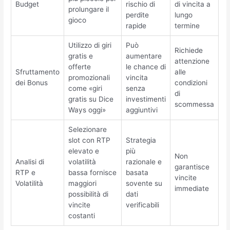
Budget
rischio di
di vincita a
prolungare il
perdite
lungo
gioco
rapide
termine
Utilizzo di giri
Può
Richiede
gratis e
aumentare
attenzione
offerte
le chance di
Sfruttamento
alle
promozionali
vincita
dei Bonus
condizioni
come «giri
senza
di
gratis su Dice
investimenti
scommessa
Ways oggi»
aggiuntivi
Selezionare
slot con RTP
Strategia
elevato e
più
Non
Analisi di
volatilità
razionale e
garantisce
RTP e
bassa fornisce
basata
vincite
Volatilità
maggiori
sovente su
immediate
possibilità di
dati
vincite
verificabili
costanti