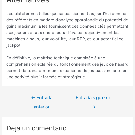
Les plateformes telles que se positionnent aujourd’hui comme
des référents en matière d’analyse approfondie du potentiel de
gains maximum. Elles fournissent des données clés permettant
aux joueurs et aux chercheurs d’évaluer objectivement les
machines à sous, leur volatilité, leur RTP, et leur potentiel de
jackpot.
En définitive, la maîtrise technique combinée à une
compréhension éclairée du fonctionnement des jeux de hasard
permet de transformer une expérience de jeu passionnante en
une activité plus informée et stratégique.
Navegación
←
Entrada
Entrada siguiente
de
anterior
→
entradas
Deja un comentario